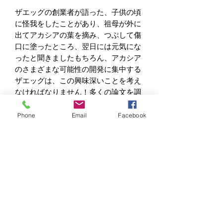
ザエッグの創業者が語った、子供の頃
に怪我をしたことがあり、祖母が外に
出てアカシアの葉を摘み、つぶして傷
口に塗ったところ、翌日には元気にな
ったと聞きましたもちろん、アカシア
のさまざまな可能性の開発に集中する
ザエッグは、この興味深いことを考え
なければなりません！多くの論文を調
べた結果、アカシアには体に有益な成
分が含まれていることがわかりまし
Phone
Email
Facebook
た。そしてシリーズ化して、あらゆる
生活の疲れを癒しましょう！