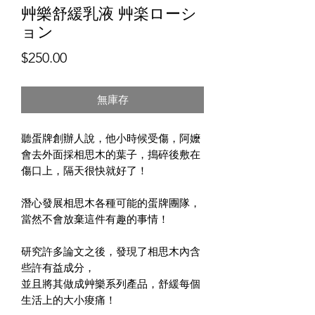
艸樂舒緩乳液 艸楽ローシ
ョン
價
$250.00
格
無庫存
聽蛋牌創辦人說，他小時候受傷，阿嬤
會去外面採相思木的葉子，搗碎後敷在
傷口上，隔天很快就好了！
潛心發展相思木各種可能的蛋牌團隊，
當然不會放棄這件有趣的事情！
研究許多論文之後，發現了相思木內含
些許有益成分，
並且將其做成艸樂系列產品，舒緩每個
生活上的大小痠痛！