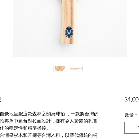
韻
$4,00
自豪地呈獻這款森林之韻桌球拍 ，一款將台灣的
數量
*
拍專為中遠台對拉而設計，擁有令人驚艷的扎實
佳的穩定性和精準操控。
台灣皇杉木和苦楝等台灣木料，以替代傳統的桐