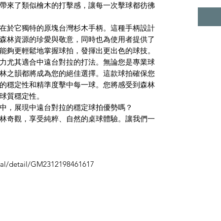
帶來了類似檜木的打擊感，讓每一次擊球都彷彿
在於它獨特的原塊台灣杉木手柄。這種手柄設計
森林資源的珍愛與敬意，同時也為使用者提供了
能夠更輕鬆地掌握球拍，發揮出更出色的球技。
力尤其適合中遠台對拉的打法。無論您是專業球
林之韻都將成為您的絕佳選擇。這款球拍確保您
的穩定性和精準度擊中每一球。您將感受到森林
球質穩定性。
中，展現中遠台對拉的穩定球拍優勢嗎？
林奇觀，享受純粹、自然的桌球體驗。讓我們一
eral/detail/GM2312198461617