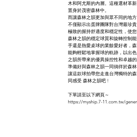
木和阿尤斯的內層。這種選材革新
置身於茂密森林中。
而讓森林之韻更加與眾不同的地方
不僅顯示出蛋牌團隊對台灣最珍貴
極致的握持舒適度和穩定性，使您
森林之韻的穩定球質和旋轉控制能
手還是熱愛桌球的業餘愛好者，森
能夠輕鬆地掌握球的軌跡，以出色
之韻所帶來的優異操控性和卓越的
準備好與森林之韻一同徜徉於森林
讓這款球拍帶您走進台灣獨特的森
同感受 森林之韻吧 !
下單請至以下網頁～
https://myship.7-11.com.tw/gen