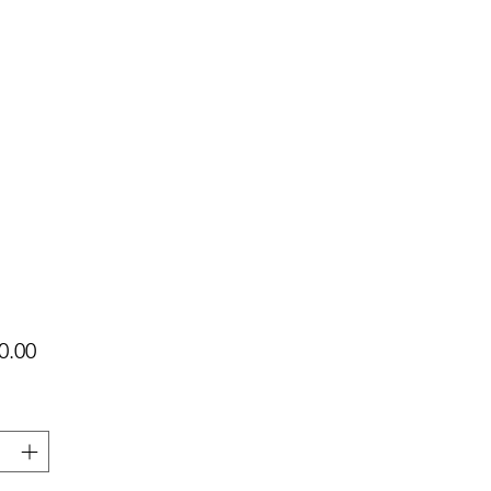
價
0.00
格